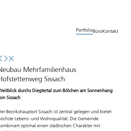
Portfolio
Büro
Kontakt
Neubau Mehrfamilienhaus
Hofstettenweg Sissach
Weitblick durchs Diegtertal zum Bölchen am Sonnenhang
von Sissach
Der Bezirkshauptort Sissach ist zentral gelegen und bietet
höchste Lebens- und Wohnqualität. Die Gemeinde
kombiniert optimal einen städtischen Charakter mit