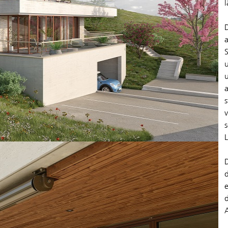
L
D
A