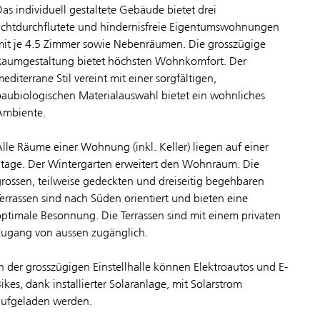
Das individuell gestaltete Gebäude bietet drei
lichtdurchflutete und hindernisfreie Eigentumswohnungen
mit je 4.5 Zimmer sowie Nebenräumen. Die grosszügige
Raumgestaltung bietet höchsten Wohnkomfort. Der
editerrane Stil vereint mit einer sorgfältigen,
baubiologischen Materialauswahl bietet ein wohnliches
Ambiente.
Alle Räume einer Wohnung (inkl. Keller) liegen auf einer
Etage. Der Wintergarten erweitert den Wohnraum. Die
grossen, teilweise gedeckten und dreiseitig begehbaren
Terrassen sind nach Süden orientiert und bieten eine
optimale Besonnung. Die Terrassen sind mit einem privaten
Zugang von aussen zugänglich.
In der grosszügigen Einstellhalle können Elektroautos und E-
ikes, dank installierter Solaranlage, mit Solarstrom
aufgeladen werden.