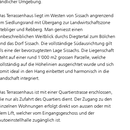
ländlicher Umgebung.
Das Terrassenhaus liegt im Westen von Sissach angrenzend
am Siedlungsrand mit Übergang zur Landwirtschaftszone
Stebliger und Rebberg. Man geniesst einen
unbeschreiblichen Weitblick durchs Diegtertal zum Bölchen
und das Dorf Sissach. Die vollständige Südausrichtung gilt
als eine der bevorzugtesten Lage Sissachs. Die Liegenschaft
steht auf einer rund 1‘000 m2 grossen Parzelle, welche
vollständig auf die Höhelinien ausgerichtet wurde und sich
somit ideal in den Hang einbettet und harmonisch in die
andschaft integriert.
as Terrassenhaus ist mit einer Quartierstrasse erschlossen,
die nur als Zufahrt des Quartiers dient. Der Zugang zu den
einzelnen Wohnungen erfolgt direkt von aussen oder mit
dem Lift, welcher vom Eingangsgeschoss und der
utoeinstellhalle zugänglich ist.